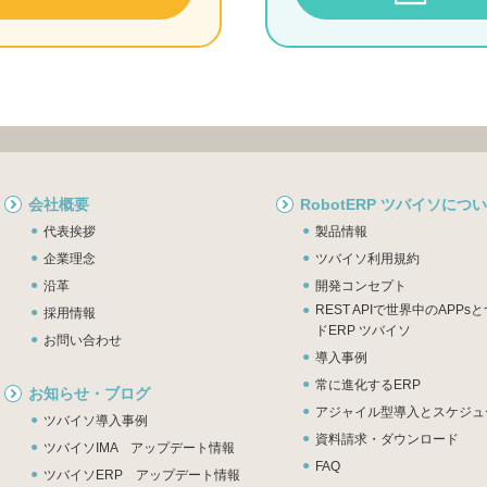
会社概要
RobotERP ツバイソにつ
代表挨拶
製品情報
企業理念
ツバイソ利用規約
沿革
開発コンセプト
REST APIで世界中のAPP
採用情報
ドERP ツバイソ
お問い合わせ
導入事例
常に進化するERP
お知らせ・ブログ
アジャイル型導入とスケジュ
ツバイソ導入事例
資料請求・ダウンロード
ツバイソIMA アップデート情報
FAQ
ツバイソERP アップデート情報